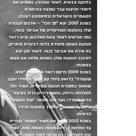
בלהקה צבאית. לאחר שחרורו, כשסיים את
לימודי הניצוח עבד כמנצח בתזמורת
הקאמרית הישראלית ובסימפונט רעננה.
בשנת 2007, יצא "סך הכל" – אלבום הבכורה
שלו בהפקתו המוזיקלית של אביתר בנאי.
כמה חודשים לאחר צאת האלבום, קיים רזאל
הופעת השקה מיוחדת בליווי רביעיית מיתרים,
בה אירח את אביתר בנאי. לאחר מכן יצא
לסיבוב הופעות סולו, כשהוא מלווה את עצמו
בפסנתר.
בשנת 2009 פרסם רזאל את השיר "והיא
שעמדה" בדואט ביחד עם הזמר החסידי יעקב
שוואקי במסגרת הופעה בקיסריה. השיר זכה
להצלחה גדולה, נחשב ללהיט גדול בציבור
הדתי והחרדי, ואף זכה בתואר "שיר העשור"
ב"מצעד העשור" שנערך בתחנות הרדיו
הדתיות.
בשנת 2010 הלחין את השיר 'קטנתי' כהודיה
על החלמת בתו שנפצעה באותה שנה. השיר
זכה להצלחה רבה ונבחר לשיר השנה לשנת