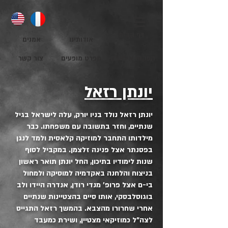
דף הבית
אודותינו
אמנים
הפקות אירועים
מפרט מופעים
צור קשר
יונתן רזאל
יונתן רזאל נולד בניו יורק, עלה לישראל בגיל
שנתיים, וחזר בתשובה עם משפחתו. כבר
מילדותו התחבר למוזיקה קלאסית ולמד לנגן
בפסנתר אצל פנינה זלצמן. במקביל לסוף
שנות לימודיו בתיכון, החל יונתן תואר ראשון
בניצוח והלחנה באקדמיה למוסיקה ולמחול
בי-ם אצל פרופ' מנדי רודן, אנדרה היידו ולב
בוגוסלבסקי, אותו סיים בהצטיינות שנתיים
אחרי שחרורו מהצבא. בהמשך רזאל התגייס
לצה"ל כמוזיקאי מצטיין, ושירת כמעבד