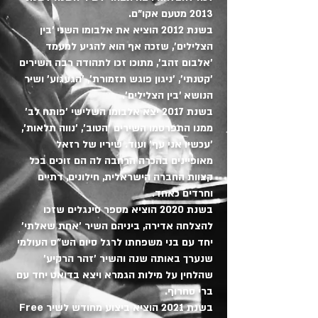
2013 מטעם אקו"ם.
בשנת 2012 הוציא את אלבומו השני 'בין
הצלילים', שזכה אף הוא להגיע למעמד
'אלבום זהב', מתוכו זכו לתהודה רבה השירים
'קטנתי', 'ניגון פוגש תזמורת', 'הגעגוע' ושיר
הנושא 'בין הצלילים'.
בשנת 2017 יצא אלבומו השלישי 'פותח לב'
ממנו התפרסמו השירים 'הטוב', 'נווה תלאות',
'עכשיו אני עף' ועוד. שיריו של רזאל
מאופיינים בהכרה הרחבה לה הם זוכים בכל
קצוות החברה הישראלית, חילונים, דתיים
וחרדים כאחד.
בשנת 2020 הוציא מספר סינגלים שזכו
להצלחה אדירה, ביניהם השיר 'אחת שאלתי'
יחד עם בני משפחתו לרגל סיום הש"ס העולמי
שנערך באותה שנה והשיר 'זהר הרקיע'
שהלחין על מילות הגמרא ויצא בדואט יחד עם
ברי סחרוף.
בשנת 2021 הוציא ביצוע מחודש לשיר Free