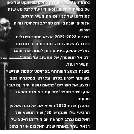
As a Bird של ג'ון לנון כחלק מפרויקט של כאן
88 בשיתוף הליקון וכאן דיגיטל לרגל 80 שנה
להולדתו של לנון, וכן את השיר 'חלקת
אלוקים' שכתב יורם טהרלב והלחינה נורית
הירש.
בשנים 2022-2023 הוציא מספר סינגלים
שזכו להצלחה רבה בתחנות הרדיו ונכנסו
לפלייליסטים, ביניהם ניתן למנות את 'מהגר',
'לב אל הנשמה', אל תחשוב על המחר'
'תשירי' ועוד.
בשנת 2023 השתתף בפרויקט 'פסקול שלישי'
בשיתוף 'זכרון בסלון' וגלגלצ, במסגרתו כתב
וביצע את השירים 'פתאום נושם' יחד עם קובי
אוז, ו'שיר מספר' יחד עם גיא מזיג והראל
סקעת.
במהלך שנת 2023 הוציא את אלבום האולפן
הרביעי שלו שנקרא '50', שיר הנושא של
האלבום נכתב לקראת יום הולדתו ה-50 של
רזאל שחל באותה שנה. האלבום איגד בתוכו
סינגלים שיצאו בעבר לצד שירים חדשים