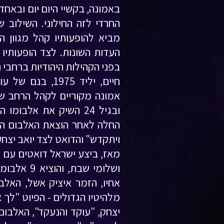
באמונה, בקשיי היום יום ובאחד
החרדי לזה החילוני. השילוב ש
מביא להופעותיו קהל מגוון ה
העדות השונות. לצד הופעותיו
בפני הקהילות היהודיות ברחבי 
חיים, יליד 1975,
אמונה מקוריים לקהל הרחב ש
ובגיל 24 השיק את אלבומ
החלה לאחר הוצאת האלבום הש
ויתקדש" והדואט לצד יואב יצחק
מאז, ביצע ישראל דואטים עם גדו
ושלומי שבת
אחיו, הזמר איציק אשל, האל
מלהיטיו הגדולים - הפיוט "לך 
יצחק, "עוקד והנעקד", האלבום 