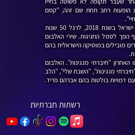
חר שעבר תקופה לא פשוטה בחייו
ע הופעות רחב תחת שם זהה, "קסם
יי".
את האלבום "ירושלם", השיק ישראל בשנת 2018, לרגל 50 שנות
אף הפך לסמל החגיגות. שירי האלבום
רים מובילים במוסיקה הישראלית בהם
ת.
אלבומו האחרון "חיברתי מנגינות". האלבום
"חיברתי מנגינות", "השבת שלי", "הלב
עם דמויות בולטות בהם אברהם פריד.
רשתות חברתיות