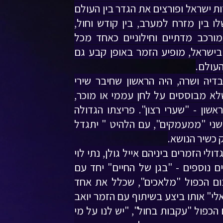
ות ישראל ופורצים את הגדר בין העולם
לו בין מזרח למערב, בין קודש וחול,
מורכב מדתיים וחילוניים כאחד מכל
 בישראל, מופיע הזמר באופן קבע גם
העולם.
 בנם של עובדיה ושרה, היה הראשון שחיבר שירי
לא מבוססים על לחן עממי או מוכר,
ו הראשון - "שערי רצון". פריצתו הגדולה
ני "ממעמקים", עם הלהיט " יתגדל
 כשיר הנושא.
לי הזמרים ביניהם אייל גולן, נתי לוי
, והוציא 9 אלבומים נוספים - "בגן של החיים" יחד עם
בום הכפול "מלאכים", שכלל את אחד
אלי" אותו ביצע בשיתוף עם הזמר יואב
הכפול "עקבות בחול", "יש לנו על מי