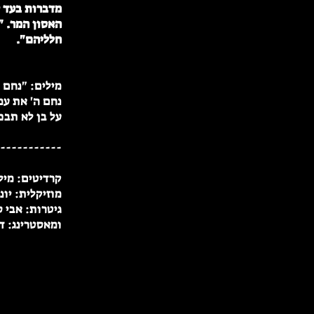
מדברות בעד 
האסון המר. "נ
חלליהם".
מילים: "נחם ה
נחם ה' את עמ
על בן לא תבכ
-----------
קרדיטים: מילי
מוזיקלית: יונ
גיטרות: אבי ס
ומאסטרינג: דו