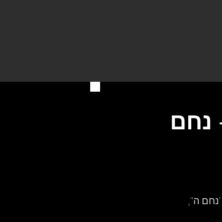
צור קשר
 נחם
נחם ה'',