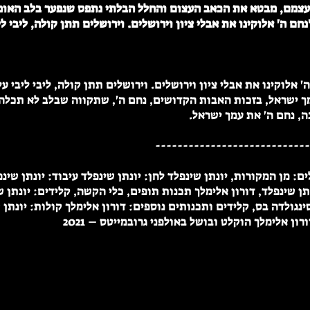
עצמם, מבטא את הכאב העצום והחלל הבלתי נתפס שנפער בלב האו
חם ה' אלוקינו את אבלי ציון וירושלים. וירושלים תתן קולה, ליבי לי
' אלוקינו את אבלי ציון וירושלים. וירושלים תתן קולה, ליבי ליבי ע
ך ישראל, בזכות האבות הקדושים, נחם ה', שתקווה שבלב לא תכלה
ה, נחם ה' את עמך ישראל.
----------------------------
ם: מן המקורות, יונתן שינפלד לחן: יונתן שינפלד עיבוד: יונתן שינ
תן שינפלד, דורון אלימלך תכנות תופים, כלי הקשה, קלידים: יונתן ש
ינגולדה בס, קלידים ותכנותים נוספים: דורון אלימלך קולות: יונתן
רון אלימלך הוקלט ובושל באולפני גרובמייטס – 2021