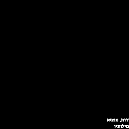
ל 45 נשמות זכות וטהורות, מוציא
ילותיו