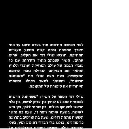
לפני חמישה חודשים עוד בטרם ידענו עד מתי
תארך המגיפה וכמה קשה תיפגע תעשיית
המוזיקה, הוציא שולי רנד את הקליפ 'אחים
אחים'. השיר שנכתב מתוך הזדהות עם כל
עובדי הבמה של עולם המוזיקה ועובדי הלווין
ומתאר את מצוקתם הגדולה נוכח הדממת
התעשייה. כעת מציג שולי את "משניתנה
הרשות", וממשיך לתאר בקולו ובשפתו
הייחודית את סיפורה של התקופה.
שולי רנד מספר על השיר: "משניתנה הרשות
למשחית שוב לא יבחין בין צדיק לרשע, בין גלוי
הראש למעוטף בטלית, בין שחור ללבן, בין איש
לאישה. בשעה איומה ויפה זו, שעה בה נמשך
השטיח מתחת רגלינו, שעה בה קורסים בתרועה
כל מגדלינו, כולנו בלי הבדלי דת גזע ומין, בעלי
הבחירה כולם יושבים רועדים ומבולבלים על